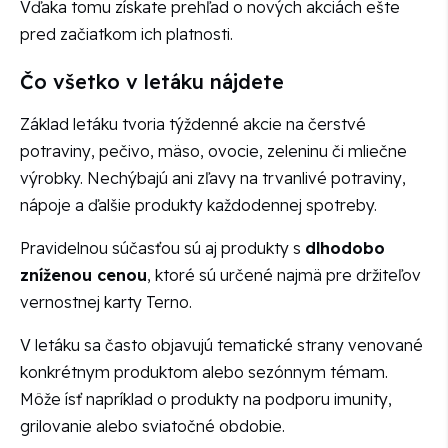
Vďaka tomu získate prehľad o nových akciách ešte
pred začiatkom ich platnosti.
Čo všetko v letáku nájdete
Základ letáku tvoria týždenné akcie na čerstvé
potraviny, pečivo, mäso, ovocie, zeleninu či mliečne
výrobky. Nechýbajú ani zľavy na trvanlivé potraviny,
nápoje a ďalšie produkty každodennej spotreby.
Pravidelnou súčasťou sú aj produkty s
dlhodobo
zníženou cenou
, ktoré sú určené najmä pre držiteľov
vernostnej karty Terno.
V letáku sa často objavujú tematické strany venované
konkrétnym produktom alebo sezónnym témam.
Môže ísť napríklad o produkty na podporu imunity,
grilovanie alebo sviatočné obdobie.