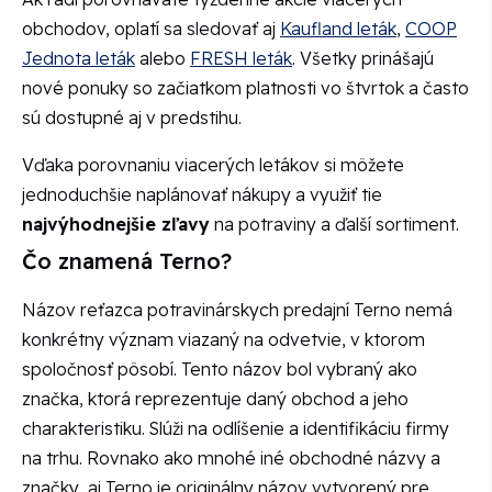
obchodov, oplatí sa sledovať aj
Kaufland leták
,
COOP
Jednota leták
alebo
FRESH leták
. Všetky prinášajú
nové ponuky so začiatkom platnosti vo štvrtok a často
sú dostupné aj v predstihu.
Vďaka porovnaniu viacerých letákov si môžete
jednoduchšie naplánovať nákupy a využiť tie
najvýhodnejšie zľavy
na potraviny a ďalší sortiment.
Čo znamená Terno?
Názov reťazca potravinárskych predajní Terno nemá
konkrétny význam viazaný na odvetvie, v ktorom
spoločnosť pôsobí. Tento názov bol vybraný ako
značka, ktorá reprezentuje daný obchod a jeho
charakteristiku. Slúži na odlíšenie a identifikáciu firmy
na trhu. Rovnako ako mnohé iné obchodné názvy a
značky, aj Terno je originálny názov vytvorený pre