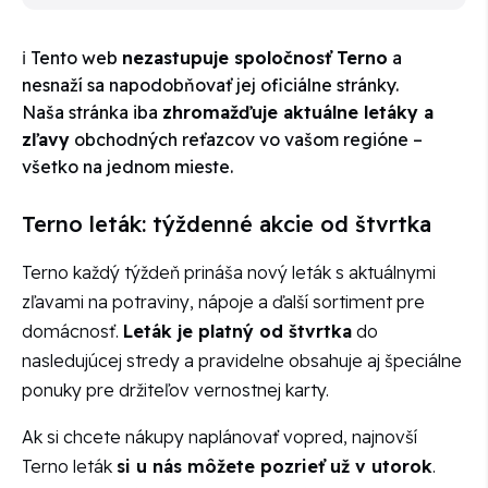
ℹ️ Tento web
nezastupuje spoločnosť Terno
a
nesnaží sa napodobňovať jej oficiálne stránky.
Naša stránka iba
zhromažďuje aktuálne letáky a
zľavy
obchodných reťazcov vo vašom regióne –
všetko na jednom mieste.
Terno leták: týždenné akcie od štvrtka
Terno každý týždeň prináša nový leták s aktuálnymi
zľavami na potraviny, nápoje a ďalší sortiment pre
domácnosť.
Leták je platný od štvrtka
do
nasledujúcej stredy a pravidelne obsahuje aj špeciálne
ponuky pre držiteľov vernostnej karty.
Ak si chcete nákupy naplánovať vopred, najnovší
Terno leták
si u nás môžete pozrieť už v utorok
.