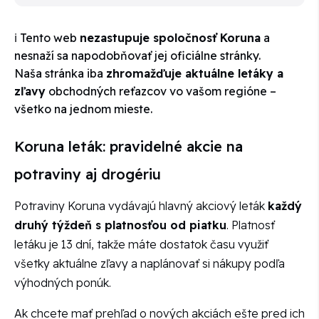
ℹ️ Tento web
nezastupuje spoločnosť Koruna
a
nesnaží sa napodobňovať jej oficiálne stránky.
Naša stránka iba
zhromažďuje aktuálne letáky a
zľavy
obchodných reťazcov vo vašom regióne –
všetko na jednom mieste.
Koruna leták: pravidelné akcie na
potraviny aj drogériu
Potraviny Koruna vydávajú hlavný akciový leták
každý
druhý týždeň s platnosťou od piatku
. Platnosť
letáku je 13 dní, takže máte dostatok času využiť
všetky aktuálne zľavy a naplánovať si nákupy podľa
výhodných ponúk.
Ak chcete mať prehľad o nových akciách ešte pred ich