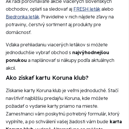
Ak radi porovnávate akcie viacerých slovenských
obchodov, oplatí sa sledovať aj
FRESH leták
alebo
Biedronka leták
. Pravidelne v nich nájdete zľavy na
potraviny, čerstvý sortiment aj produkty pre
domácnosť.
Vďaka prehliadaniu viacerých letákov si môžete
jednoduchšie vybrať obchod s
najvýhodnejšou
ponukou
a naplánovať si nákupy podľa aktuálnych
akcií.
Ako získať kartu Koruna klub?
Získanie karty Koruna klub je veľmi jednoduché. Stačí
navštíviť najbližšiu predajňu Koruna, kde môžete
požiadať o vydanie karty priamo na mieste.
Zamestnanci vám poskytnú potrebný formulár, ktorý
vyplníte, a po schválení vašej žiadosti vám bude
karta