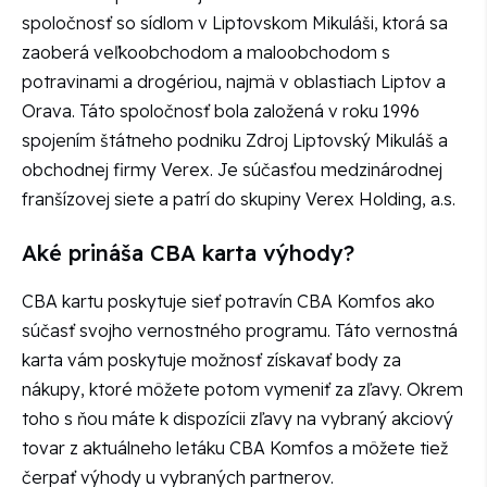
spoločnosť so sídlom v Liptovskom Mikuláši, ktorá sa
zaoberá veľkoobchodom a maloobchodom s
potravinami a drogériou, najmä v oblastiach Liptov a
Orava. Táto spoločnosť bola založená v roku 1996
spojením štátneho podniku Zdroj Liptovský Mikuláš a
obchodnej firmy Verex. Je súčasťou medzinárodnej
franšízovej siete a patrí do skupiny Verex Holding, a.s.
Aké prináša CBA karta výhody?
CBA kartu poskytuje sieť potravín CBA Komfos ako
súčasť svojho vernostného programu. Táto vernostná
karta vám poskytuje možnosť získavať body za
nákupy, ktoré môžete potom vymeniť za zľavy. Okrem
toho s ňou máte k dispozícii zľavy na vybraný akciový
tovar z aktuálneho letáku CBA Komfos a môžete tiež
čerpať výhody u vybraných partnerov.