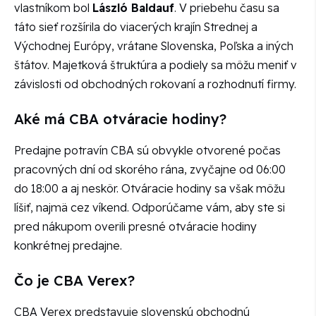
vlastníkom bol
László Baldauf
. V priebehu času sa
táto sieť rozšírila do viacerých krajín Strednej a
Východnej Európy, vrátane Slovenska, Poľska a iných
štátov. Majetková štruktúra a podiely sa môžu meniť v
závislosti od obchodných rokovaní a rozhodnutí firmy.
Aké má CBA otváracie hodiny?
Predajne potravín CBA sú obvykle otvorené počas
pracovných dní od skorého rána, zvyčajne od 06:00
do 18:00 a aj neskôr. Otváracie hodiny sa však môžu
líšiť, najmä cez víkend. Odporúčame vám, aby ste si
pred nákupom overili presné otváracie hodiny
konkrétnej predajne.
Čo je CBA Verex?
CBA Verex predstavuje slovenskú obchodnú