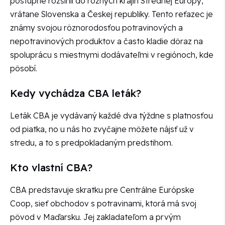
postupne rozšírili do rôznych krajín Strednej Európy,
vrátane Slovenska a Českej republiky. Tento reťazec je
známy svojou rôznorodosťou potravinových a
nepotravinových produktov a často kladie dôraz na
spoluprácu s miestnymi dodávateľmi v regiónoch, kde
pôsobí.
Kedy vychádza CBA leták?
Leták CBA je vydávaný každé dva týždne s platnosťou
od piatka, no u nás ho zvyčajne môžete nájsť už v
stredu, a to s predpokladaným predstihom.
Kto vlastní CBA?
CBA predstavuje skratku pre Centrálne Európske
Coop, sieť obchodov s potravinami, ktorá má svoj
pôvod v Maďarsku. Jej zakladateľom a prvým