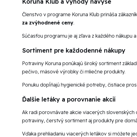
Koruna Klub a výhody navyše
Členstvo v programe Koruna Klub prináša zákazník
za zvýhodnené ceny
.
Súčasťou programu je aj zľava z každého nákupu a 
Sortiment pre každodenné nákupy
Potraviny Koruna ponúkajú široký sortiment základ
pečivo, mäsové výrobky či mliečne produkty.
Ponuku dopĺňajú hygienické potreby, čistiace prost
Ďalšie letáky a porovnanie akcií
Ak radi porovnávate akcie viacerých slovenských 
potraviny, čerstvý sortiment aj produkty pre dom
Vďaka prehliadaniu viacerých letákov si môžete 