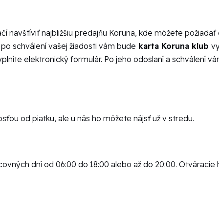
ačí navštíviť najbližšiu predajňu Koruna, kde môžete požiada
 po schválení vašej žiadosti vám bude
karta Koruna klub
vy
yplníte elektronický formulár. Po jeho odoslaní a schválení
ťou od piatku, ale u nás ho môžete nájsť už v stredu.
vných dní od 06:00 do 18:00 alebo až do 20:00. Otváracie ho