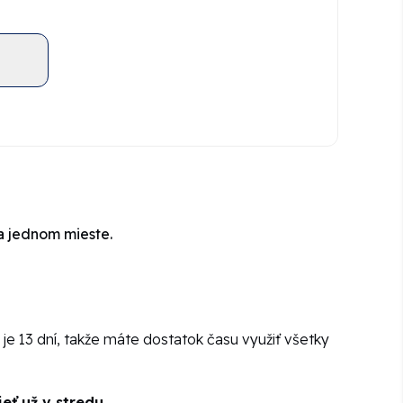
a jednom mieste.
u je 13 dní, takže máte dostatok času využiť všetky
ieť už v stredu
.