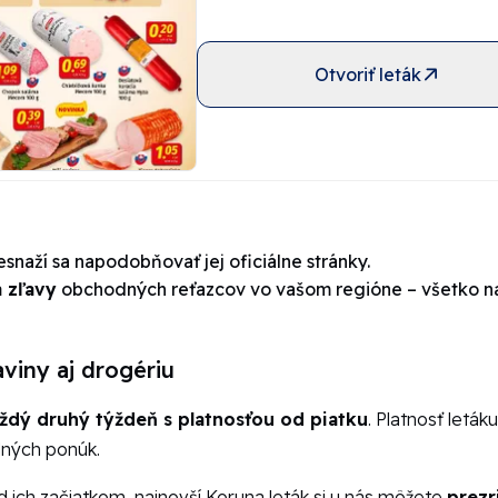
Otvoriť leták
esnaží sa napodobňovať jej oficiálne stránky.
 zľavy
obchodných reťazcov vo vašom regióne – všetko n
aviny aj drogériu
ždý druhý týždeň s platnosťou od piatku
. Platnosť leták
dných ponúk.
 ich začiatkom, najnovší Koruna leták si u nás môžete
prezr