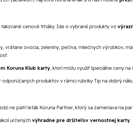
ú takzvané cenové trháky. Ide o vybrané produkty vo
výraz
, vrátane ovocia, zeleniny, pečiva, mliečnych výrobkov, mäsa
osť.
om Koruna Klub karty
, ktorí môžu využiť špeciálne ceny na
r odporúčaných produktov v rámci rubriky Tip na dobrý náku
dzi ne patrí leták Koruna Partner, ktorý sa zameriava na pa
d akcií určených
výhradne pre držiteľov vernostnej karty
.