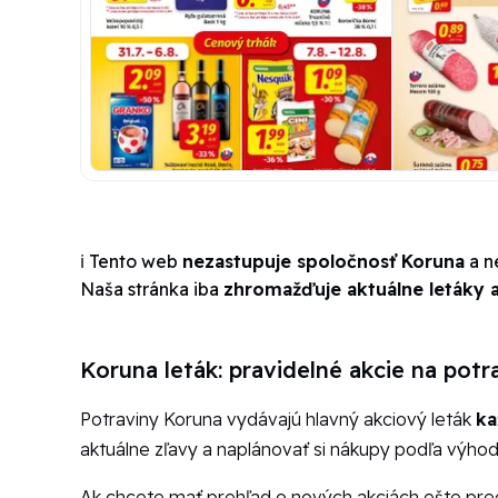
ℹ️ Tento web
nezastupuje spoločnosť Koruna
a n
Naša stránka iba
zhromažďuje aktuálne letáky a
Koruna leták: pravidelné akcie na potr
Potraviny Koruna vydávajú hlavný akciový leták
ka
aktuálne zľavy a naplánovať si nákupy podľa výho
Ak chcete mať prehľad o nových akciách ešte pred