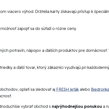
om viacero výhod. Držitelia karty získavajú prístup k špec
možnosť zapojiť sa do súťaží o rôzne ceny.
ných potravín, nápojov a ďalších produktov pre domácnosť. 
riedky a ďalší tovar, ktorý zákazníci využívajú pri každoden
obchodov, oplatí sa sledovať aj
FRESH leták
alebo
Biedronka
ácnosť.
jednoduchšie vybrať obchod s
najvýhodnejšou ponukou
a n