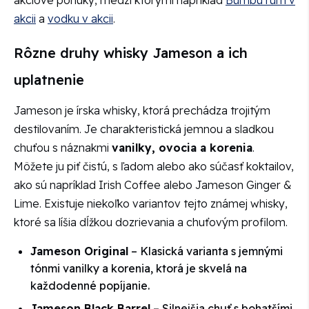
akcii
a
vodku v akcii
.
Rôzne druhy whisky Jameson a ich
uplatnenie
Jameson je írska whisky, ktorá prechádza trojitým
destilovaním. Je charakteristická jemnou a sladkou
chuťou s náznakmi
vanilky, ovocia a korenia
.
Môžete ju piť čistú, s ľadom alebo ako súčasť koktailov,
ako sú napríklad Irish Coffee alebo Jameson Ginger &
Lime. Existuje niekoľko variantov tejto známej whisky,
ktoré sa líšia dĺžkou dozrievania a chuťovým profilom.
Jameson Original
– Klasická varianta s jemnými
tónmi vanilky a korenia, ktorá je skvelá na
každodenné popíjanie.
Jameson Black Barrel
– Silnejšia chuť s bohatšími