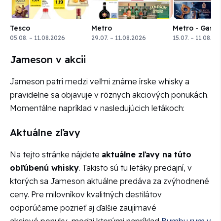
Tesco
Metro
Metro - Gast
05.08. – 11.08.2026
29.07. – 11.08.2026
15.07. – 11.08.20
Jameson v akcii
Jameson patrí medzi veľmi známe írske whisky a
pravidelne sa objavuje v rôznych akciových ponukách.
Momentálne napríklad v nasledujúcich letákoch:
Aktuálne zľavy
Na tejto stránke nájdete
aktuálne zľavy na túto
obľúbenú whisky
. Takisto sú tu letáky predajní, v
ktorých sa Jameson aktuálne predáva za zvýhodnené
ceny. Pre milovníkov kvalitných destilátov
odporúčame pozrieť aj ďalšie zaujímavé
akciové ponuky, medzi ktorými napríklad
Bumbu rum v