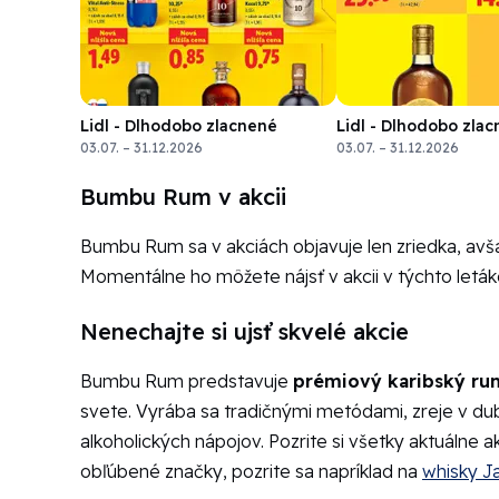
Lidl - Dlhodobo zlacnené
Lidl - Dlhodobo zla
03.07. – 31.12.2026
03.07. – 31.12.2026
Bumbu Rum v akcii
Bumbu Rum sa v akciách objavuje len zriedka, avšak
Momentálne ho môžete nájsť v akcii v týchto leták
Nenechajte si ujsť skvelé akcie
Bumbu Rum predstavuje
prémiový karibský ru
svete. Vyrába sa tradičnými metódami, zreje v du
alkoholických nápojov. Pozrite si všetky aktuálne a
obľúbené značky, pozrite sa napríklad na
whisky J