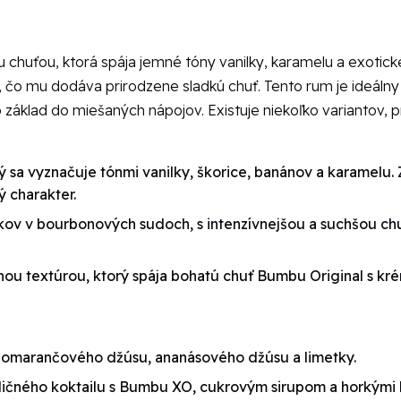
huťou, ktorá spája jemné tóny vanilky, karamelu a exotic
, čo mu dodáva prirodzene sladkú chuť. Tento rum je ideálny
o základ do miešaných nápojov. Existuje niekoľko variantov, 
ý sa vyznačuje tónmi vanilky, škorice, banánov a karamelu. 
 charakter.
okov v bourbonových sudoch, s intenzívnejšou a suchšou ch
ou textúrou, ktorý spája bohatú chuť Bumbu Original s k
pomarančového džúsu, ananásového džúsu a limetky.
dičného koktailu s Bumbu XO, cukrovým sirupom a horkými 