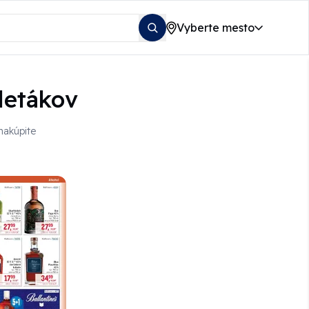
Vyberte mesto
letákov
nakúpite