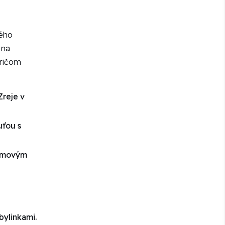
kého
 na
pričom
Zreje v
uťou s
rémovým
bylinkami.