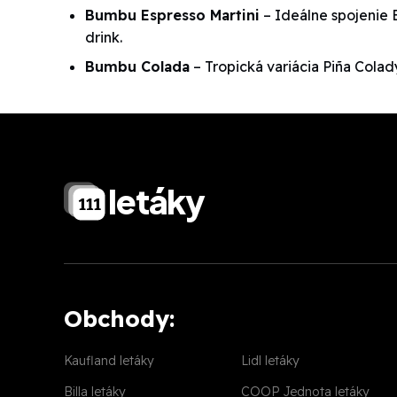
Bumbu Espresso Martini
– Ideálne spojenie 
drink.
Bumbu Colada
– Tropická variácia Piña Col
letáky
Obchody:
Kaufland letáky
Lidl letáky
Billa letáky
COOP Jednota letáky