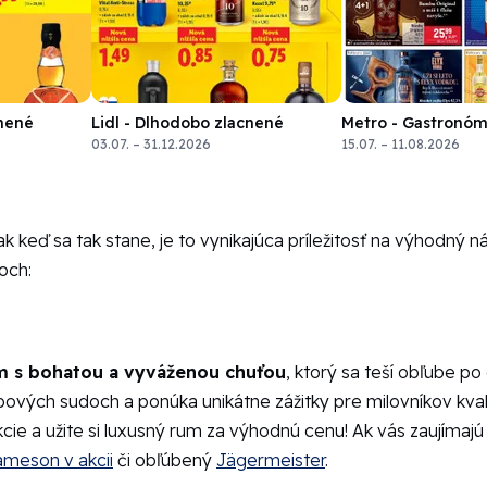
cnené
Lidl - Dlhodobo zlacnené
Metro - Gastronóm
03.07. – 31.12.2026
15.07. – 11.08.2026
 keď sa tak stane, je to vynikajúca príležitosť na výhodný n
och:
m s bohatou a vyváženou chuťou
, ktorý sa teší obľube p
bových sudoch a ponúka unikátne zážitky pre milovníkov kval
kcie a užite si luxusný rum za výhodnú cenu! Ak vás zaujímajú 
ameson v akcii
či obľúbený
Jägermeister
.