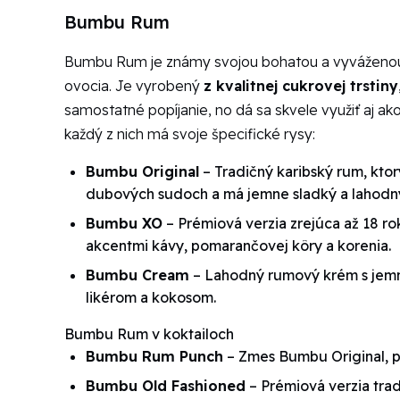
Bumbu Rum
Bumbu Rum je známy svojou bohatou a vyváženou c
ovocia. Je vyrobený
z kvalitnej cukrovej trstiny
samostatné popíjanie, no dá sa skvele využiť aj ak
každý z nich má svoje špecifické rysy:
Bumbu Original
– Tradičný karibský rum, ktor
dubových sudoch a má jemne sladký a lahodný
Bumbu XO
– Prémiová verzia zrejúca až 18 r
akcentmi kávy, pomarančovej kôry a korenia.
Bumbu Cream
– Lahodný rumový krém s jemn
likérom a kokosom.
Bumbu Rum v koktailoch
Bumbu Rum Punch
– Zmes Bumbu Original, 
Bumbu Old Fashioned
– Prémiová verzia tra