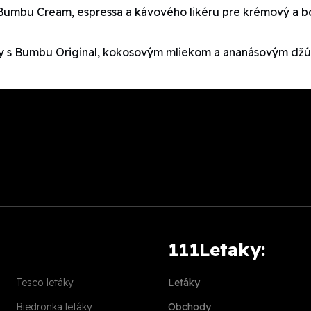
Bumbu Cream, espressa a kávového likéru pre krémový a b
ady s Bumbu Original, kokosovým mliekom a ananásovým dž
111Letaky:
Tesco letáky
Letáky
Biedronka letáky
Obchody