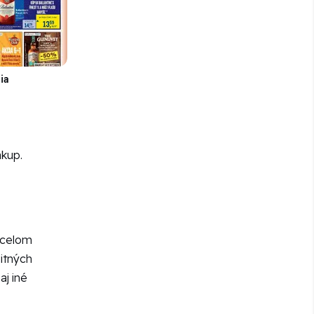
ia
ákup.
o celom
itných
aj iné