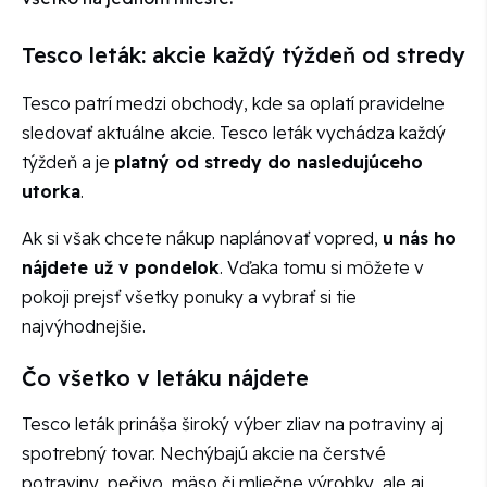
Tesco leták: akcie každý týždeň od stredy
Tesco patrí medzi obchody, kde sa oplatí pravidelne
sledovať aktuálne akcie. Tesco leták vychádza každý
týždeň a je
platný od stredy do nasledujúceho
utorka
.
Ak si však chcete nákup naplánovať vopred,
u nás ho
nájdete už v pondelok
. Vďaka tomu si môžete v
pokoji prejsť všetky ponuky a vybrať si tie
najvýhodnejšie.
Čo všetko v letáku nájdete
Tesco leták prináša široký výber zliav na potraviny aj
spotrebný tovar. Nechýbajú akcie na čerstvé
potraviny, pečivo, mäso či mliečne výrobky, ale aj