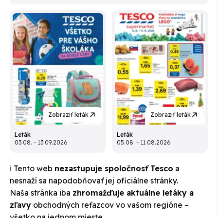
Zobraziť leták
Zobraziť leták
Leták
Leták
03.08. – 13.09.2026
05.08. – 11.08.2026
ℹ️ Tento web
nezastupuje spoločnosť Tesco
a
nesnaží sa napodobňovať jej oficiálne stránky.
Naša stránka iba
zhromažďuje aktuálne letáky a
zľavy
obchodných reťazcov vo vašom regióne –
všetko na jednom mieste.