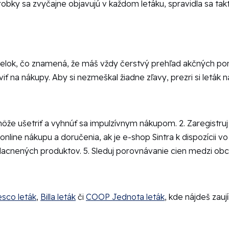
obky sa zvyčajne objavujú v každom letáku, spravidla sa tak
lok, čo znamená, že máš vždy čerstvý prehľad akčných ponúk 
ť na nákupy. Aby si nezmeškal žiadne zľavy, prezri si leták n
môže ušetriť a vyhnúť sa impulzívnym nákupom. 2. Zaregistr
 online nákupu a doručenia, ak je e-shop Sintra k dispozícii v
zlacnených produktov. 5. Sleduj porovnávanie cien medzi ob
esco leták
,
Billa leták
či
COOP Jednota leták
, kde nájdeš zau