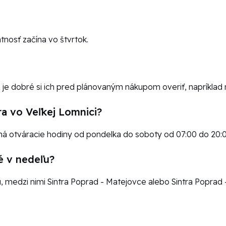
tnosť začína vo štvrtok.
to je dobré si ich pred plánovaným nákupom overiť, napríklad 
ra vo Veľkej Lomnici?
má otváracie hodiny od pondelka do soboty od 07:00 do 20:0
é v nedeľu?
, medzi nimi Sintra Poprad - Matejovce alebo Sintra Poprad -