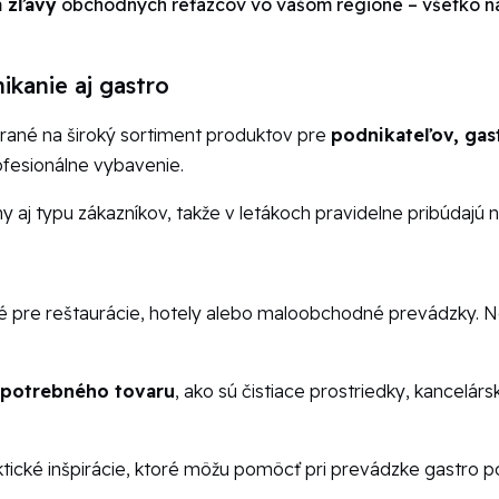
 zľavy
obchodných reťazcov vo vašom regióne – všetko n
ikanie aj gastro
rané na široký sortiment produktov pre
podnikateľov, gas
ofesionálne vybavenie.
 aj typu zákazníkov, takže v letákoch pravidelne pribúdajú
né pre reštaurácie, hotely alebo maloobchodné prevádzky. 
spotrebného tovaru
, ako sú čistiace prostriedky, kancelár
ktické inšpirácie, ktoré môžu pomôcť pri prevádzke gastro po