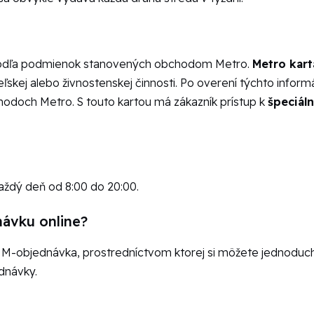
ť podľa podmienok stanovených obchodom Metro.
Metro kart
skej alebo živnostenskej činnosti. Po overení týchto inform
hodoch Metro. S touto kartou má zákazník prístup k
špeciál
dý deň od 8:00 do 20:00.
ávku online?
a M-objednávka, prostredníctvom ktorej si môžete jednoduc
dnávky.