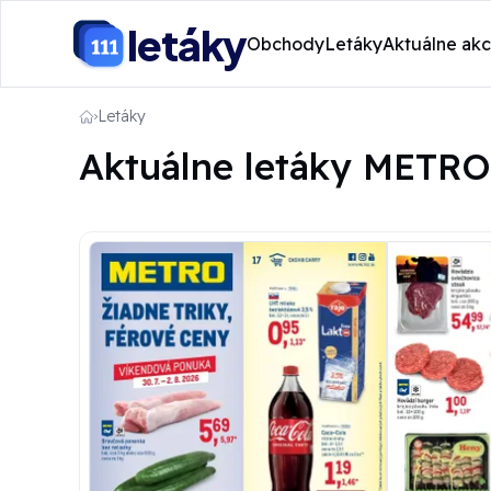
letáky
Obchody
Letáky
Aktuálne akc
Letáky
Aktuálne letáky METRO