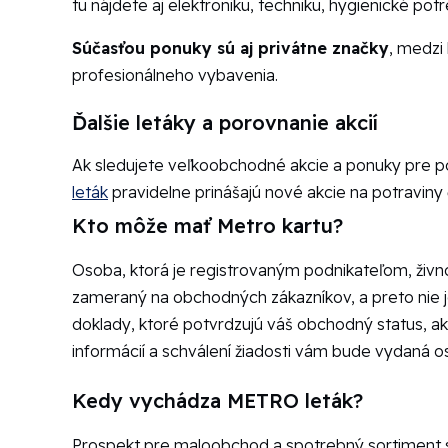
tu nájdete aj elektroniku, techniku, hygienické pot
Súčasťou ponuky sú aj privátne značky
, medzi
profesionálneho vybavenia.
Ďalšie letáky a porovnanie akcií
Ak sledujete veľkoobchodné akcie a ponuky pre pod
leták
pravidelne prinášajú nové akcie na potraviny
Kto môže mať Metro kartu?
Osoba, ktorá je registrovaným podnikateľom, živn
zameraný na obchodných zákazníkov, a preto nie je
doklady, ktoré potvrdzujú váš obchodný status, ak
informácií a schválení žiadosti vám bude vydaná 
Kedy vychádza METRO leták?
Prospekt pre maloobchod a spotrebný sortiment s