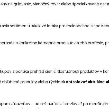
dukty na grilovanie, vianočný tovar alebo špecializované gas
ania sortimentu. Akciové letáky pre maloobchod a spotreb
rané na konkrétne kategórie produktov alebo profesie, prič
upov a ponúka prehľad cien či dostupnosti produktov v kon
ať obľúbené produkty alebo rýchlo
skontrolovať aktuálne 
m zákazníkov – od reštaurácií a hotelov až po menšie pre