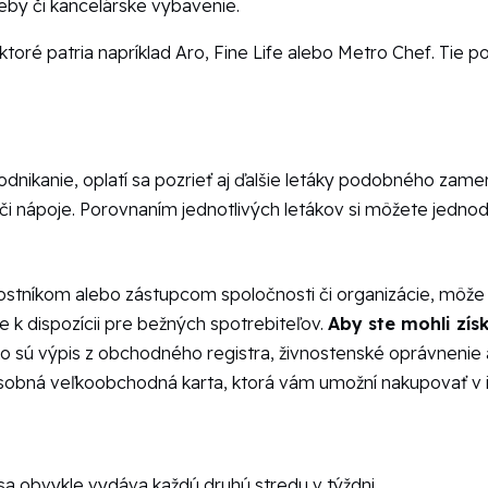
reby či kancelárske vybavenie.
 ktoré patria napríklad Aro, Fine Life alebo Metro Chef. Tie 
nikanie, oplatí sa pozrieť aj ďalšie letáky podobného zame
 či nápoje. Porovnaním jednotlivých letákov si môžete jedno
ostníkom alebo zástupcom spoločnosti či organizácie, môže
 k dispozícii pre bežných spotrebiteľov.
Aby ste mohli zí
o sú výpis z obchodného registra, živnostenské oprávnenie 
osobná veľkoobchodná karta, ktorá vám umožní nakupovať v i
a obvykle vydáva každú druhú stredu v týždni.