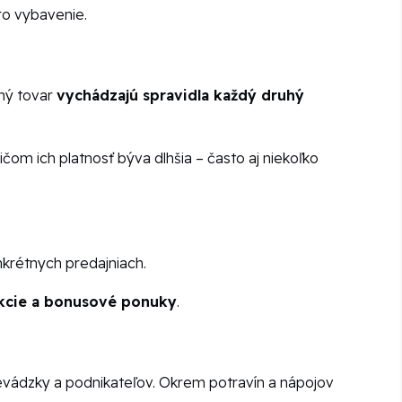
tro vybavenie.
ný tovar
vychádzajú spravidla každý druhý
om ich platnosť býva dlhšia – často aj niekoľko
krétnych predajniach.
akcie a bonusové ponuky
.
vádzky a podnikateľov. Okrem potravín a nápojov