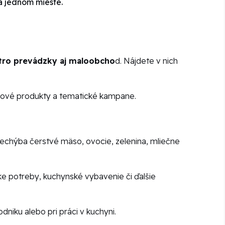
a jednom mieste.
tro prevádzky aj maloobcho
d. Nájdete v nich
 nové produkty a tematické kampane.
Nechýba čerstvé mäso, ovocie, zelenina, mliečne
ske potreby, kuchynské vybavenie či ďalšie
dniku alebo pri práci v kuchyni.