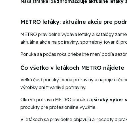
Naša stránka iba
zhromažďuje aktuálne letáky a
METRO letáky: aktuálne akcie pre podn
METRO pravidelne vydáva letáky a katalógy zame
aktuálne akcie na potraviny, spotrebný tovar či pr
Ponuka sa počas roka priebežne mení podľa sezóny
Čo všetko v letákoch METRO nájdete
Veľkú časť ponuky tvoria potraviny a nápoje urče
výrobky ani trvanlivé potraviny.
Okrem potravín METRO ponúka aj
široký výber 
produkty pre profesionálne využitie.
V letákoch sa pravidelne objavujú aj recepty a pra