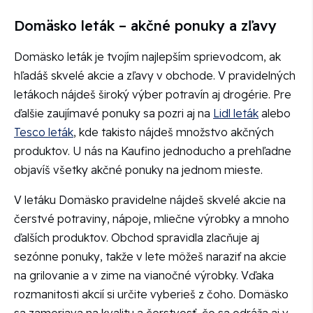
Domäsko leták – akčné ponuky a zľavy
Domäsko leták je tvojím najlepším sprievodcom, ak
hľadáš skvelé akcie a zľavy v obchode. V pravidelných
letákoch nájdeš široký výber potravín aj drogérie. Pre
ďalšie zaujímavé ponuky sa pozri aj na
Lidl leták
alebo
Tesco leták
, kde takisto nájdeš množstvo akčných
produktov. U nás na Kaufino jednoducho a prehľadne
objavíš všetky akčné ponuky na jednom mieste.
V letáku Domäsko pravidelne nájdeš skvelé akcie na
čerstvé potraviny, nápoje, mliečne výrobky a mnoho
ďalších produktov. Obchod spravidla zlacňuje aj
sezónne ponuky, takže v lete môžeš naraziť na akcie
na grilovanie a v zime na vianočné výrobky. Vďaka
rozmanitosti akcií si určite vyberieš z čoho. Domäsko
sa zameriava na kvalitu a čerstvosť, čo sa odráža aj v