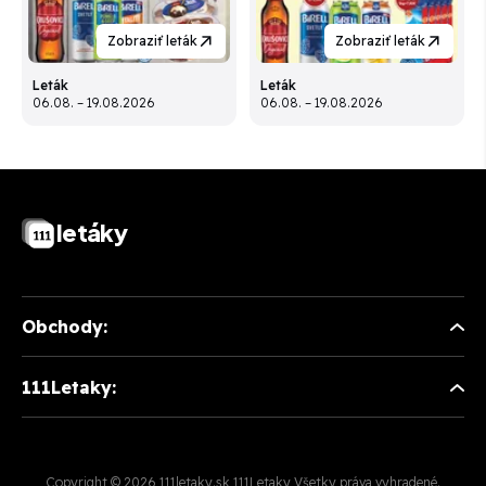
Zobraziť leták
Zobraziť leták
Leták
Leták
06.08. – 19.08.2026
06.08. – 19.08.2026
letáky
Obchody:
111Letaky:
Copyright © 2026 111letaky.sk 111Letaky Všetky práva vyhradené.