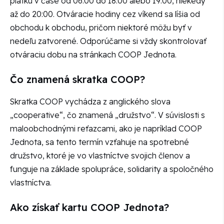
piatku v čase od 06:00 do 18:00 alebo 19:00, niekedy
až do 20:00. Otváracie hodiny cez víkend sa líšia od
obchodu k obchodu, pričom niektoré môžu byť v
nedeľu zatvorené. Odporúčame si vždy skontrolovať
otváraciu dobu na stránkach COOP Jednota.
Čo znamená skratka COOP?
Skratka COOP vychádza z anglického slova
„cooperative“, čo znamená „družstvo“. V súvislosti s
maloobchodnými reťazcami, ako je napríklad COOP
Jednota, sa tento termín vzťahuje na spotrebné
družstvo, ktoré je vo vlastníctve svojich členov a
funguje na základe spolupráce, solidarity a spoločného
vlastníctva.
Ako získať kartu COOP Jednota?