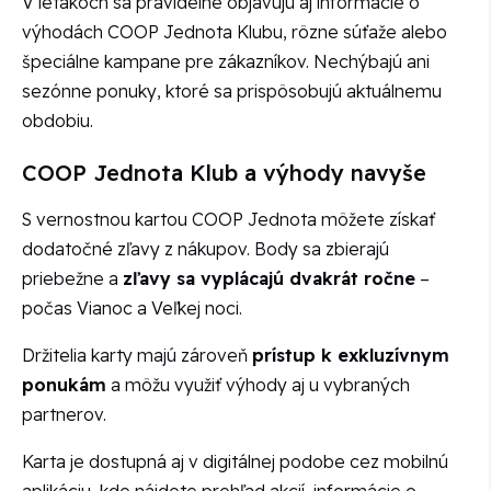
V letákoch sa pravidelne objavujú aj informácie o
výhodách COOP Jednota Klubu, rôzne súťaže alebo
špeciálne kampane pre zákazníkov. Nechýbajú ani
sezónne ponuky, ktoré sa prispôsobujú aktuálnemu
obdobiu.
COOP Jednota Klub a výhody navyše
S vernostnou kartou COOP Jednota môžete získať
dodatočné zľavy z nákupov. Body sa zbierajú
priebežne a
zľavy sa vyplácajú dvakrát ročne
–
počas Vianoc a Veľkej noci.
Držitelia karty majú zároveň
prístup k exkluzívnym
ponukám
a môžu využiť výhody aj u vybraných
partnerov.
Karta je dostupná aj v digitálnej podobe cez mobilnú
aplikáciu, kde nájdete prehľad akcií, informácie o