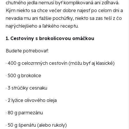
chutného jedla nemusí byť komplikovaná ani zdĺhavá.
Kým niekto sa chce večer dobre najesť po celom dni a
nevadia mu ani ťažšie pochúťky, niekto sa zas teší z čo
najrýchlejšieho a ľahkého receptu.
1.
Cestoviny s brokolicovou omáčkou
Budete potrebovať:
· 400 g celozrnných cestovín (môžu byť aj klasické)
· 500 g brokolice
· 3 strúčiky cesnaku
· 2 lyžice olivového oleja
· 80 g parmezánu
· 50 g špenátu (alebo rukoly)