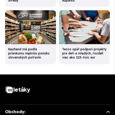
Stredy
Auparku
Kaufland má podľa
Tesco opäť podporí projekty
prieskumu najširšiu ponuku
pre deti a mladých, rozdelí
slovenských potravín
viac ako 223-tisíc eur
letáky
Obchody: