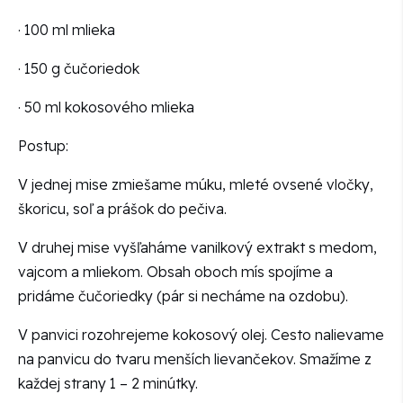
· 100 ml mlieka
· 150 g čučoriedok
· 50 ml kokosového mlieka
Postup:
V jednej mise zmiešame múku, mleté ovsené vločky,
škoricu, soľ a prášok do pečiva.
V druhej mise vyšľaháme vanilkový extrakt s medom,
vajcom a mliekom. Obsah oboch mís spojíme a
pridáme čučoriedky (pár si necháme na ozdobu).
V panvici rozohrejeme kokosový olej. Cesto nalievame
na panvicu do tvaru menších lievančekov. Smažíme z
každej strany 1 – 2 minútky.