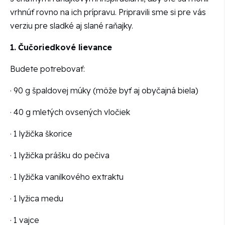
vrhnúť rovno na ich prípravu. Pripravili sme si pre vás
verziu pre sladké aj slané raňajky.
1.
Čučoriedkové lievance
Budete potrebovať:
· 90 g špaldovej múky (môže byť aj obyčajná biela)
· 40 g mletých ovsených vločiek
· 1 lyžička škorice
· 1 lyžička prášku do pečiva
· 1 lyžička vanilkového extraktu
· 1 lyžica medu
· 1 vajce