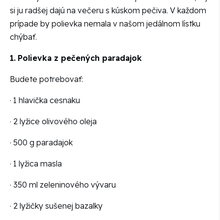
si ju radšej dajú na večeru s kúskom pečiva. V každom
prípade by polievka nemala v našom jedálnom lístku
chýbať.
1.
Polievka z pečených paradajok
Budete potrebovať:
· 1 hlavička cesnaku
· 2 lyžice olivového oleja
· 500 g paradajok
· 1 lyžica masla
· 350 ml zeleninového vývaru
· 2 lyžičky sušenej bazalky