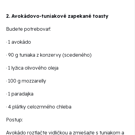
2.
Avokádovo-tuniakové zapekané toasty
Budete potrebovať:
· 1 avokádo
· 90 g tuniaka z konzervy (scedeného)
· 1 lyžica olivového oleja
· 100 g mozzarelly
· 1 paradajka
· 4 plátky celozrnného chleba
Postup:
Avokádo roztlačte vidličkou a zmiešajte s tuniakom a