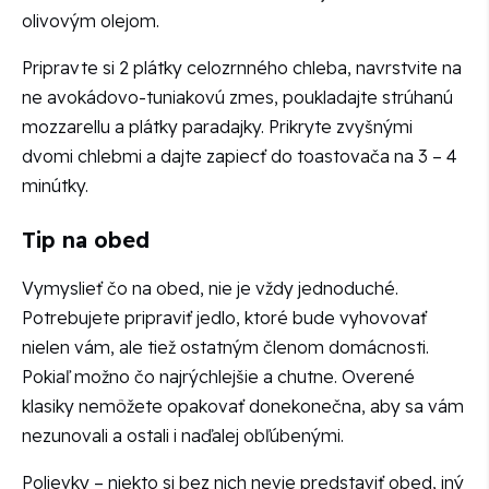
olivovým olejom.
Pripravte si 2 plátky celozrnného chleba, navrstvite na
ne avokádovo-tuniakovú zmes, poukladajte strúhanú
mozzarellu a plátky paradajky. Prikryte zvyšnými
dvomi chlebmi a dajte zapiecť do toastovača na 3 – 4
minútky.
Tip na obed
Vymyslieť čo na obed, nie je vždy jednoduché.
Potrebujete pripraviť jedlo, ktoré bude vyhovovať
nielen vám, ale tiež ostatným členom domácnosti.
Pokiaľ možno čo najrýchlejšie a chutne. Overené
klasiky nemôžete opakovať donekonečna, aby sa vám
nezunovali a ostali i naďalej obľúbenými.
Polievky – niekto si bez nich nevie predstaviť obed, iný