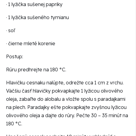
· 1 lyžička sušenej papriky
· 1 lyžička sušeného tymianu
· soľ
· čierne mleté korenie
Postup:
Rúru predhrejte na 180 °C.
Hlavičku cesnaku nalúpte, odrežte cca 1 cm z vrchu.
Väčšiu časť hlavičky pokvapkajte 1 lyžicou olivového
oleja, zabaľte do alobalu a vložte spolu s paradajkami
na plech. Paradajky ešte pokvapkajte zvyšnou lyžicou
olivového oleja a dajte do rúry. Pečte 30 – 35 minút na
180 °C.