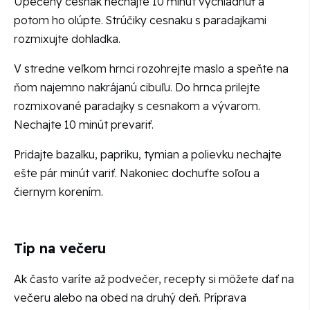
Upečený cesnak nechajte 10 minút vychladnúť a
potom ho olúpte. Strúčiky cesnaku s paradajkami
rozmixujte dohladka.
V stredne veľkom hrnci rozohrejte maslo a speňte na
ňom najemno nakrájanú cibuľu. Do hrnca prilejte
rozmixované paradajky s cesnakom a vývarom.
Nechajte 10 minút prevariť.
Pridajte bazalku, papriku, tymian a polievku nechajte
ešte pár minút variť. Nakoniec dochuťte soľou a
čiernym korením.
Tip na večeru
Ak často varíte až podvečer, recepty si môžete dať na
večeru alebo na obed na druhý deň. Príprava