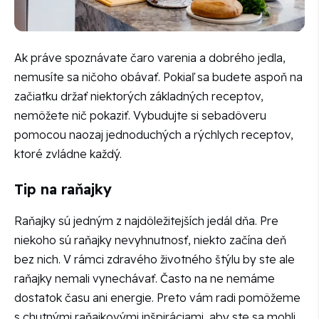
Ak práve spoznávate čaro varenia a dobrého jedla,
nemusíte sa ničoho obávať. Pokiaľ sa budete aspoň na
začiatku držať niektorých základných receptov,
nemôžete nič pokaziť. Vybudujte si sebadôveru
pomocou naozaj jednoduchých a rýchlych receptov,
ktoré zvládne každý.
Tip na raňajky
Raňajky sú jedným z najdôležitejších jedál dňa. Pre
niekoho sú raňajky nevyhnutnosť, niekto začína deň
bez nich. V rámci zdravého životného štýlu by ste ale
raňajky nemali vynechávať. Často na ne nemáme
dostatok času ani energie. Preto vám radi pomôžeme
s chutnými raňajkovými inšpiráciami, aby ste sa mohli