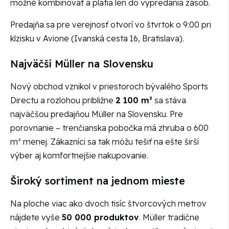
možné kombinovať a platia len do vypredania zásob.
Predajňa sa pre verejnosť otvorí vo štvrtok o 9:00 pri
klzisku v Avione (Ivanská cesta 16, Bratislava).
Najväčší Müller na Slovensku
Nový obchod vznikol v priestoroch bývalého Sports
Directu a rozlohou približne
2 100 m²
sa stáva
najväčšou predajňou Müller na Slovensku. Pre
porovnanie – trenčianska pobočka má zhruba o 600
m² menej. Zákazníci sa tak môžu tešiť na ešte širší
výber aj komfortnejšie nakupovanie.
Široký sortiment na jednom mieste
Na ploche viac ako dvoch tisíc štvorcových metrov
nájdete vyše
50 000 produktov
. Müller tradične