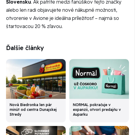
Slovensku
. Ak patríte medzi fanúšikov tejto značky
alebo len radi objavujete nové nákupné možnosti,
otvorenie v Avione je ideálna príležitosť – najmä so
štartovacou 20 % zľavou.
Ďalšie články
Nová Biedronka len pár
NORMAL pokračuje v
minút od centra Dunajskej
expanzii, otvorí predajňu v
Stredy
Auparku