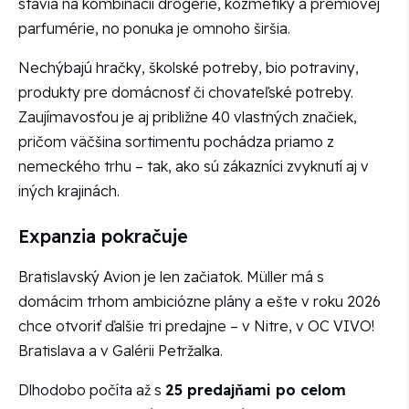
stavia na kombinácii drogérie, kozmetiky a prémiovej
parfumérie, no ponuka je omnoho širšia.
Nechýbajú hračky, školské potreby, bio potraviny,
produkty pre domácnosť či chovateľské potreby.
Zaujímavosťou je aj približne 40 vlastných značiek,
pričom väčšina sortimentu pochádza priamo z
nemeckého trhu – tak, ako sú zákazníci zvyknutí aj v
iných krajinách.
Expanzia pokračuje
Bratislavský Avion je len začiatok. Müller má s
domácim trhom ambiciózne plány a ešte v roku 2026
chce otvoriť ďalšie tri predajne – v Nitre, v OC VIVO!
Bratislava a v Galérii Petržalka.
Dlhodobo počíta až s
25 predajňami po celom