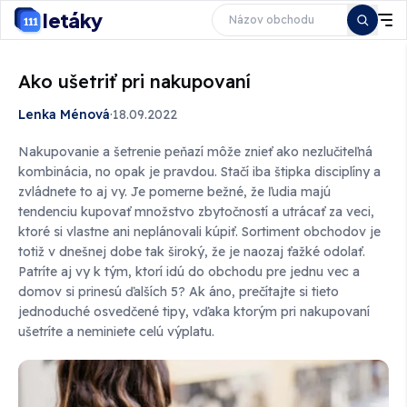
letáky
Ako ušetriť pri nakupovaní
Lenka Ménová
·
18.09.2022
Nakupovanie a šetrenie peňazí môže znieť ako nezlučiteľná
kombinácia, no opak je pravdou. Stačí iba štipka disciplíny a
zvládnete to aj vy. Je pomerne bežné, že ľudia majú
tendenciu kupovať množstvo zbytočností a utrácať za veci,
ktoré si vlastne ani neplánovali kúpiť. Sortiment obchodov je
totiž v dnešnej dobe tak široký, že je naozaj ťažké odolať.
Patríte aj vy k tým, ktorí idú do obchodu pre jednu vec a
domov si prinesú ďalších 5? Ak áno, prečítajte si tieto
jednoduché osvedčené tipy, vďaka ktorým pri nakupovaní
ušetríte a neminiete celú výplatu.