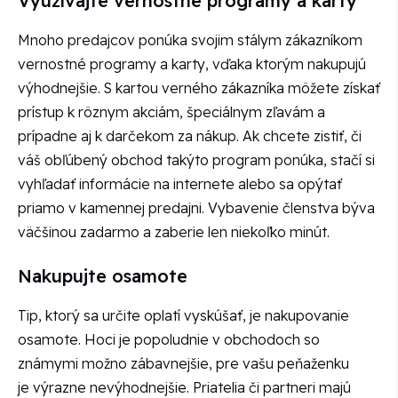
Využívajte vernostné programy a karty
Mnoho predajcov ponúka svojim stálym zákazníkom
vernostné programy a karty, vďaka ktorým nakupujú
výhodnejšie. S kartou verného zákazníka môžete získať
prístup k rôznym akciám, špeciálnym zľavám a
prípadne aj k darčekom za nákup. Ak chcete zistiť, či
váš obľúbený obchod takýto program ponúka, stačí si
vyhľadať informácie na internete alebo sa opýtať
priamo v kamennej predajni. Vybavenie členstva býva
väčšinou zadarmo a zaberie len niekoľko minút.
Nakupujte osamote
Tip, ktorý sa určite oplatí vyskúšať, je nakupovanie
osamote. Hoci je popoludnie v obchodoch so
známymi možno zábavnejšie, pre vašu peňaženku
je výrazne nevýhodnejšie. Priatelia či partneri majú