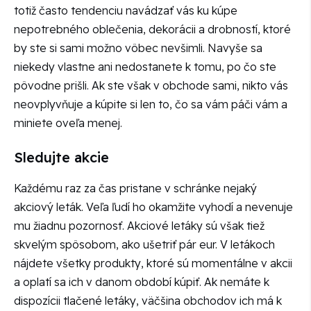
totiž často tendenciu navádzať vás ku kúpe
nepotrebného oblečenia, dekorácii a drobností, ktoré
by ste si sami možno vôbec nevšimli. Navyše sa
niekedy vlastne ani nedostanete k tomu, po čo ste
pôvodne prišli. Ak ste však v obchode sami, nikto vás
neovplyvňuje a kúpite si len to, čo sa vám páči vám a
miniete oveľa menej.
Sledujte akcie
Každému raz za čas pristane v schránke nejaký
akciový leták. Veľa ľudí ho okamžite vyhodí a nevenuje
mu žiadnu pozornosť. Akciové letáky sú však tiež
skvelým spôsobom, ako ušetriť pár eur. V letákoch
nájdete všetky produkty, ktoré sú momentálne v akcii
a oplatí sa ich v danom období kúpiť. Ak nemáte k
dispozícii tlačené letáky, väčšina obchodov ich má k