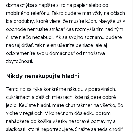
doma chýba a napíšte si to na papier alebo do
mobilného telefónu. Takto budete mať vždy na očiach
iba produkty, ktoré viete, že musíte kúpiť. Navyše už v
obchode nemusíte strácať čas rozmýšľaním nad tým,
či ste niečo nezabudli. Ak sa svojho zoznamu budete
naozaj držať, tak nielen ušetríte peniaze, ale aj
odbremeníte svoju domácnosť od množstva
zbytočností.
Nikdy nenakupujte hladní
Tento tip sa týka konkrétne nákupu v potravinách,
cukrárňach a ďalších miestach, kde nájdete dobré
jedlo. Keď ste hladní, máte chuť takmer na všetko, čo
vidíte v regáloch. V konečnom dôsledku potom
nahádžete do košíka všetky nezdravé potraviny a
sladkosti, ktoré nepotrebujete. Snažte sa teda chodiť