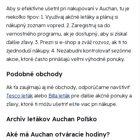
Aby si efektívne ušetril pri nakupovaní v Auchan, tu je
niekoľko tipov: 1. Využívaj akčné letáky a plánuj si
nákupný zoznam vopred. 2. Zaregistruj sa do
vernostného programu, ak je dostupný, aby si získal
ďalšie zľavy. 3. Prezri si e-shop a zváž rozvoz, ak ti to
zjednoduší nákupy. 4. Nezabudni kontrolovať sezónne
akcie, ktoré často prinášajú veľmi výhodné ponuky.
Podobné obchody
Ak ťa zaujímajú aj iné obchody, odporúčame navštíviť
Tesco leták
alebo
Billa leták
pre ďalšie akčné ponuky a
zľavy, ktoré ti môžu ušetriť ešte viac pri nákupe.
Archív letákov Auchan Poľsko
Aké má Auchan otváracie hodiny?