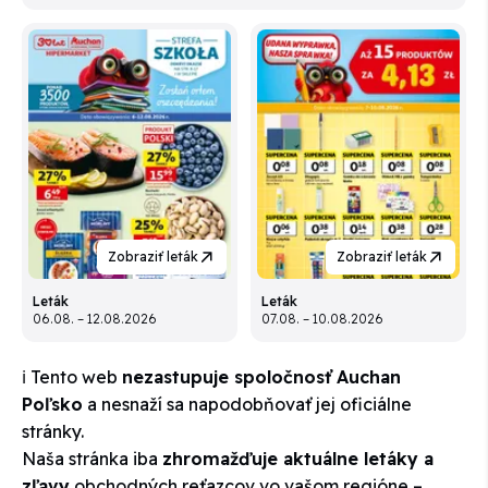
Zobraziť leták
Zobraziť leták
Leták
Leták
06.08. – 12.08.2026
07.08. – 10.08.2026
ℹ️ Tento web
nezastupuje spoločnosť Auchan
Poľsko
a nesnaží sa napodobňovať jej oficiálne
stránky.
Naša stránka iba
zhromažďuje aktuálne letáky a
zľavy
obchodných reťazcov vo vašom regióne –