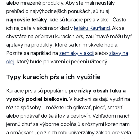
alebo mrazené produkty. Aby ste mali neustály
prehľad o najvýhodnejších ponukách, sú tu aj
najnovšie letáky
, kde sú kuracie prsia v akcii. Často
ich nájdete v akcii napríklad v
letáku Kaufland
. Ak sa
chystáte na prípravu kuracích pŕs, zaujímavé môžu byť
aj zľavy na produkty, ktoré sa k nim skvele hodia.
Pozrite sa napríklad na
zemiaky v akcii
alebo
zľavy na
olej
, ktorý bude pri varení či pečení užitočný.
Typy kuracích pŕs a ich využitie
Kuracie prsia sú populárne pre
nízky obsah tuku a
vysoký podiel bielkovín
. V kuchyni sa dajú využiť na
rôzne spôsoby – môžete ich grilovať, piecť, smažiť
alebo pridávať do šalátov a cestovín. Vzhľadom na ich
jemnú chuť sa výborne dopĺňajú s rôznymi koreninami
a omáčkami, čo z nich robí univerzálny základ pre veľa