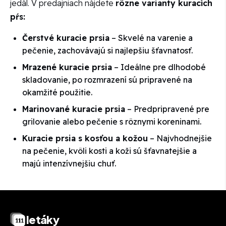
jedál. V predajniach nájdete
rôzne varianty kuracích
pŕs:
Čerstvé kuracie prsia
– Skvelé na varenie a
pečenie, zachovávajú si najlepšiu šťavnatosť.
Mrazené kuracie prsia
– Ideálne pre dlhodobé
skladovanie, po rozmrazení sú pripravené na
okamžité použitie.
Marinované kuracie prsia
– Predpripravené pre
grilovanie alebo pečenie s rôznymi koreninami.
Kuracie prsia s kosťou a kožou
– Najvhodnejšie
na pečenie, kvôli kosti a koži sú šťavnatejšie a
majú intenzívnejšiu chuť.
letáky