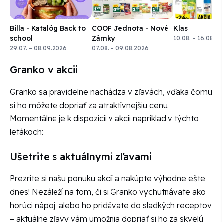
Billa - Katalóg Back to
COOP Jednota - Nové
Klas
school
Zámky
10.08. – 16.08.2
29.07. – 08.09.2026
07.08. – 09.08.2026
Granko v akcii
Granko sa pravidelne nachádza v zľavách, vďaka čomu
si ho môžete dopriať za atraktívnejšiu cenu.
Momentálne je k dispozícii v akcii napríklad v týchto
letákoch:
Ušetrite s aktuálnymi zľavami
Prezrite si našu ponuku akcií a nakúpte výhodne ešte
dnes! Nezáleží na tom, či si Granko vychutnávate ako
horúci nápoj, alebo ho pridávate do sladkých receptov
– aktuálne zľavy vám umožnia dopriať si ho za skvelú