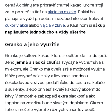
cenu! Ak plánujete pripraviť chutné kakao, určite stojí
za to pozrieť sa tiež na
akcie na mlieko
. Pokiaľ ho
plánujete využiť pri pečení, nezabudnite skontrolovať
cukor v akcii
alebo
vajcia v zľave
. S Kaufinom si
nákup
naplánujete jednoducho a vždy ušetríte
.
Granko a jeho využitie
Granko je kultové kakao, ktoré si obľúbili deti aj dospelí.
Jeho
jemná a sladká chuť
sa zvyčajne vychutnáva s
mliekom, ale Granko má oveľa širšie možnosti využitia.
Môže posypať palacinky a lievance lahodnou
čokoládovou vrstvou, pridať hĺbku do cesta na koláče
a sušienky, alebo priniesť skvelý kakaový akcent do
kávy. V smoothie zabezpečí extra sladkosť a ako
topping na zmrzlinu bude skvelým doplnkom. Okrem
toho si môžete vybrať z rôznych variantov podľa